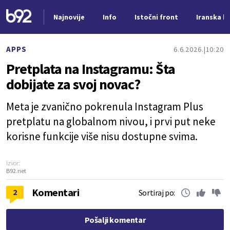
Najnovije
Info
Istočni front
Iranska kr
Nova vest
APPS
6.6.2026.
10:20
Pretplata na Instagramu: Šta
dobijate za svoj novac?
Meta je zvanično pokrenula Instagram Plus
pretplatu na globalnom nivou, i prvi put neke
korisne funkcije više nisu dostupne svima.
Izvor:
B92.net
Komentari
2
Sortiraj po:
Pošalji komentar