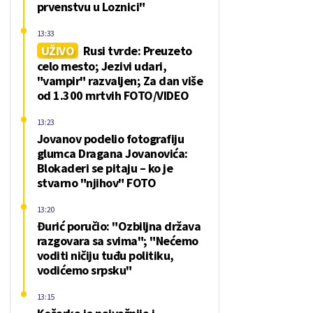
prvenstvu u Loznici"
13:33
UŽIVO
Rusi tvrde: Preuzeto
celo mesto; Jezivi udari,
"vampir" razvaljen; Za dan više
od 1.300 mrtvih FOTO/VIDEO
13:23
Jovanov podelio fotografiju
glumca Dragana Jovanovića:
Blokaderi se pitaju – ko je
stvarno "njihov" FOTO
13:20
Đurić poručio: "Ozbiljna država
razgovara sa svima"; "Nećemo
voditi ničiju tuđu politiku,
vodićemo srpsku"
13:15