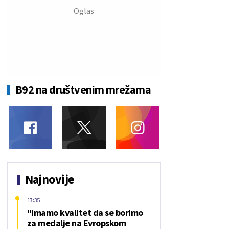
B92 na društvenim mrežama
Najnovije
13:35
"Imamo kvalitet da se borimo
za medalje na Evropskom