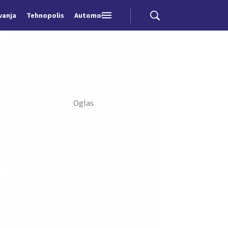
vanja
Tehnopolis
Automobili