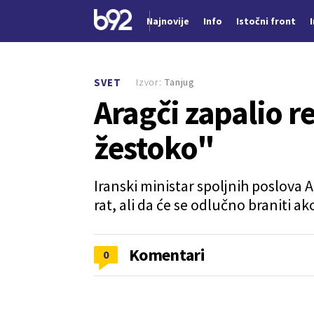
Najnovije
Info
Istočni front
Nova vest
Izvor:
Tanjug
SVET
Aragči zapalio 
žestoko"
Iranski ministar spoljnih poslova A
rat, ali da će se odlučno braniti a
Komentari
0