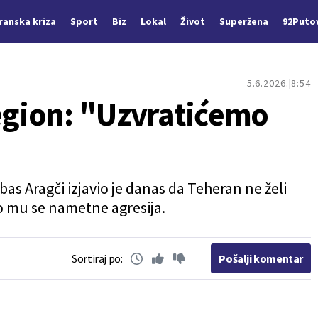
Iranska kriza
Sport
Biz
Lokal
Život
Superžena
92Puto
5.6.2026.
8:54
region: "Uzvratićemo
bas Aragči izjavio je danas da Teheran ne želi
ko mu se nametne agresija.
Sortiraj po:
Pošalji komentar