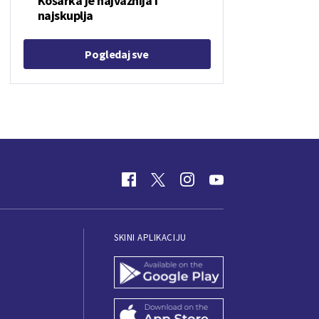
Košarka je najvažnija i
najskuplja
Pogledaj sve
SKINI APLIKACIJU