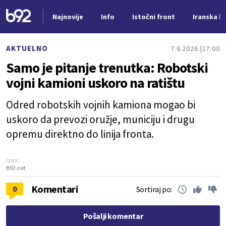
Najnovije
Info
Istočni front
Iranska kr
Nova vest
AKTUELNO
7.6.2026.
17:00
Samo je pitanje trenutka: Robotski
vojni kamioni uskoro na ratištu
Odred robotskih vojnih kamiona mogao bi
uskoro da prevozi oružje, municiju i drugu
opremu direktno do linija fronta.
Izvor:
B92.net
Komentari
0
Sortiraj po:
Pošalji komentar