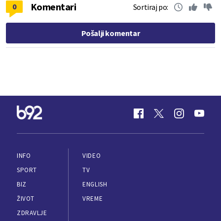
Komentari
0
Sortiraj po:
Pošalji komentar
INFO
VIDEO
SPORT
TV
BIZ
ENGLISH
ŽIVOT
VREME
ZDRAVLJE