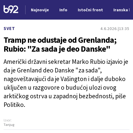
Najnovije
Info
Istočni front
Iranska kr
Nova vest
SVET
4.6.2026.
13:35
Tramp ne odustaje od Grenlanda;
Rubio: "Za sada je deo Danske"
Američki državni sekretar Marko Rubio izjavio je
da je Grenland deo Danske "za sada",
nagoveštavajući da je Vašington i dalje duboko
uključen u razgovore o budućoj ulozi ovog
arktičkog ostrva u zapadnoj bezbednosti, piše
Politiko.
Izvor:
Tanjug