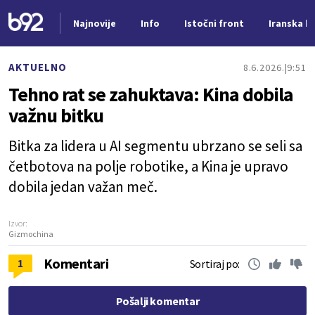
Najnovije
Info
Istočni front
Iranska kr
Nova vest
AKTUELNO
8.6.2026.
9:51
Tehno rat se zahuktava: Kina dobila
važnu bitku
Bitka za lidera u AI segmentu ubrzano se seli sa
četbotova na polje robotike, a Kina je upravo
dobila jedan važan meč.
Izvor:
Gizmochina
Komentari
1
Sortiraj po:
Pošalji komentar