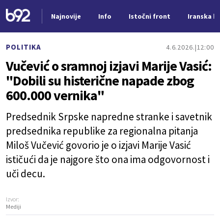
Najnovije
Info
Istočni front
Iranska kr
Nova vest
POLITIKA
4.6.2026.
12:00
Vučević o sramnoj izjavi Marije Vasić:
"Dobili su histerične napade zbog
600.000 vernika"
Predsednik Srpske napredne stranke i savetnik
predsednika republike za regionalna pitanja
Miloš Vučević govorio je o izjavi Marije Vasić
ističući da je najgore što ona ima odgovornost i
uči decu.
Izvor:
Mediji