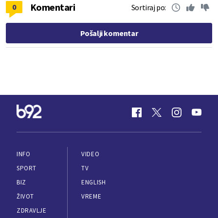
Komentari
0
Sortiraj po:
Pošalji komentar
INFO
VIDEO
SPORT
TV
BIZ
ENGLISH
ŽIVOT
VREME
ZDRAVLJE