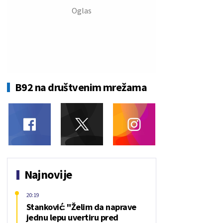
B92 na društvenim mrežama
Najnovije
20:19
Stanković: "Želim da naprave
jednu lepu uvertiru pred