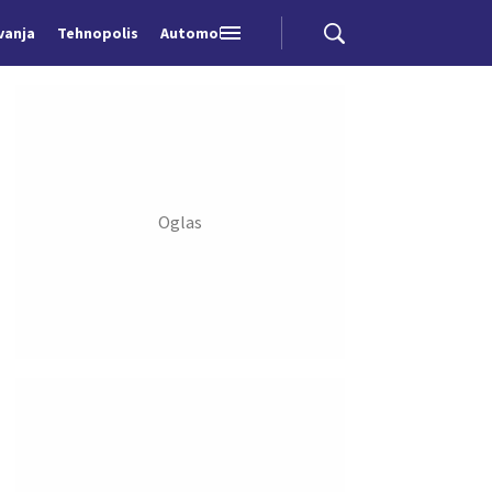
vanja
Tehnopolis
Automobili