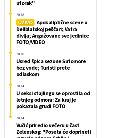
utorak"
20:18
UŽIVO
Apokaliptične scene u
Deliblatskoj peščari; Vatra
divlja; Angažovane sve jedinice
FOTO/VIDEO
20:16
Usred špica sezone Sutomore
bez vode; Turisti prete
odlaskom
20:14
U seksi stajlingu se oprostila od
letnjeg odmora: Za kraj je
pokazala grudi FOTO
20:14
Vučić priredio večeru u čast
Zelenskog: "Poseta će doprineti