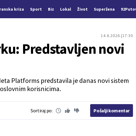
Iranska kriza
Sport
Biz
Lokal
Život
Superžena
92Puto
14.6.2026.
17:30
trku: Predstavljen novi
ta Platforms predstavila je danas novi sistem
poslovnim korisnicima.
Sortiraj po:
Pošalji komentar