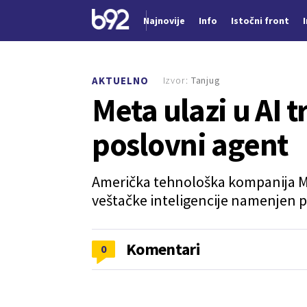
Najnovije
Info
Istočni front
Nova vest
Izvor:
Tanjug
AKTUELNO
Meta ulazi u AI 
poslovni agent
Američka tehnološka kompanija Me
veštačke inteligencije namenjen 
Komentari
0