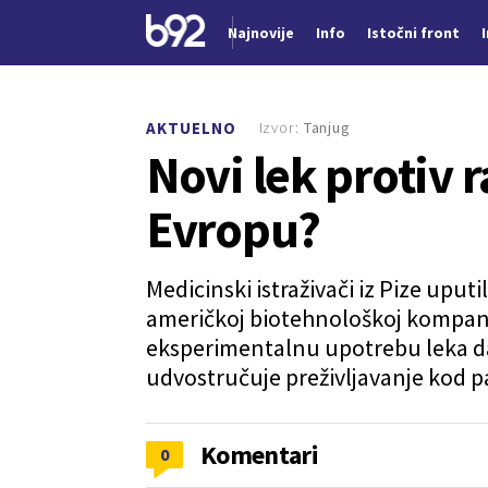
Najnovije
Info
Istočni front
Nova vest
Izvor:
Tanjug
AKTUELNO
Novi lek protiv 
Evropu?
Medicinski istraživači iz Pize uput
američkoj biotehnološkoj kompani
eksperimentalnu upotrebu leka da
udvostručuje preživljavanje kod p
Komentari
0