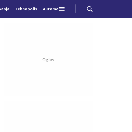
vanja
Tehnopolis
Automobili