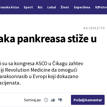
Iranska kriza
Sport
Biz
Lokal
Život
Superžena
92Puto
4.6.2026.
7:59
raka pankreasa stiže u
ili su sa kongresa ASCO u Čikagu zahtev
ji Revolution Medicine da omogući
raksonrasib u Evropi koji dokazano
acijenata.
Sortiraj po:
Pošalji komentar