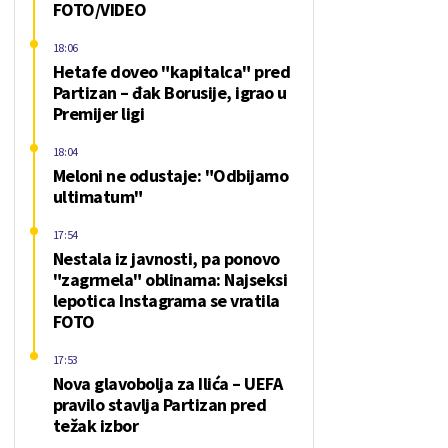
FOTO/VIDEO
18:06
Hetafe doveo "kapitalca" pred
Partizan – đak Borusije, igrao u
Premijer ligi
18:04
Meloni ne odustaje: "Odbijamo
ultimatum"
17:54
Nestala iz javnosti, pa ponovo
"zagrmela" oblinama: Najseksi
lepotica Instagrama se vratila
FOTO
17:53
Nova glavobolja za Ilića – UEFA
pravilo stavlja Partizan pred
težak izbor