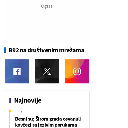
B92 na društvenim mrežama
Najnovije
18:17
Besni su; Širom grada osvanuli
kovčezi sa jezivim porukama