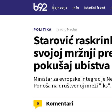
Najnovije
Info
Istočni front
Nova vest
Izvor:
Mediji
POLITIKA
Starović raskri
svojoj mržnji pr
pokušaj ubistva
Ministar za evropske integracije 
Ponoša na društvenoj mreži "Iks".
Komentari
0