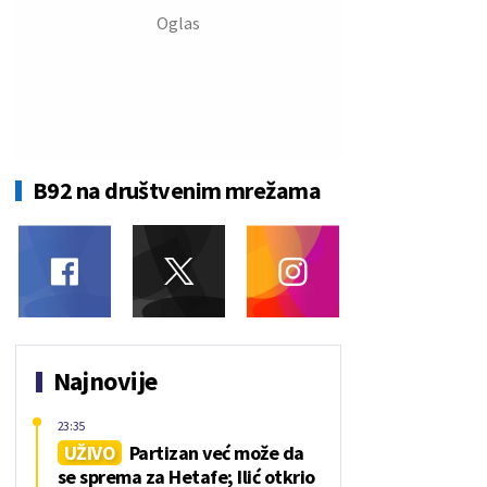
B92 na društvenim mrežama
Najnovije
23:35
UŽIVO
Partizan već može da
se sprema za Hetafe; Ilić otkrio