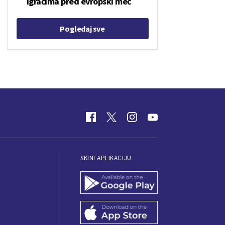
igračima pred evropski meč
Pogledaj sve
SKINI APLIKACIJU