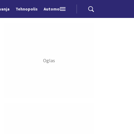
vanja
Tehnopolis
Automobili