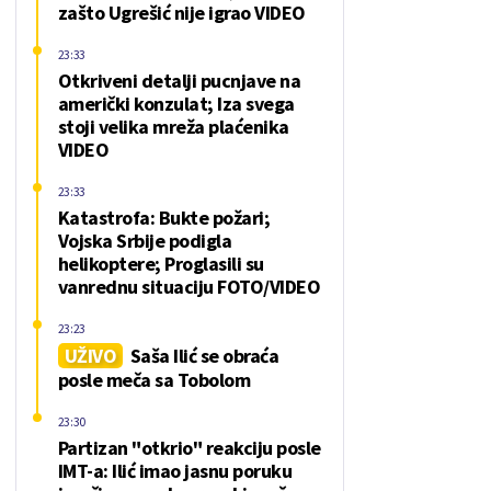
zašto Ugrešić nije igrao VIDEO
23:33
Otkriveni detalji pucnjave na
američki konzulat; Iza svega
stoji velika mreža plaćenika
VIDEO
23:33
Katastrofa: Bukte požari;
Vojska Srbije podigla
helikoptere; Proglasili su
vanrednu situaciju FOTO/VIDEO
23:23
UŽIVO
Saša Ilić se obraća
posle meča sa Tobolom
23:30
Partizan "otkrio" reakciju posle
IMT-a: Ilić imao jasnu poruku