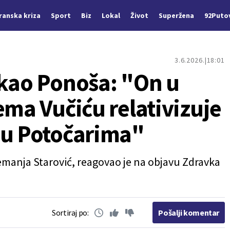
Iranska kriza
Sport
Biz
Lokal
Život
Superžena
92Puto
3.6.2026.
18:01
nkao Ponoša: "On u
ema Vučiću relativizuje
 u Potočarima"
Nemanja Starović, reagovao je na objavu Zdravka
Sortiraj po:
Pošalji komentar