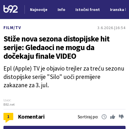
Najnovije
Info
Istočni front
Iranska kr
Nova vest
FILM/TV
3.6.2026.
16:54
Stiže nova sezona distopijske hit
serije: Gledaoci ne mogu da
dočekaju finale VIDEO
Epl (Apple) TV je objavio trejler za treću sezonu
distopijske serije "Silo" uoči premijere
zakazane za 3. jul.
Izvor:
B92.net
Komentari
1
Sortiraj po: