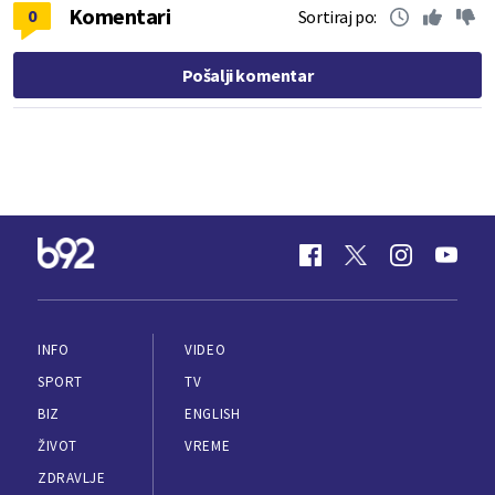
Komentari
0
Sortiraj po:
Pošalji komentar
INFO
VIDEO
SPORT
TV
BIZ
ENGLISH
ŽIVOT
VREME
ZDRAVLJE