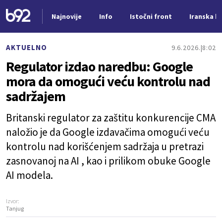
Najnovije
Info
Istočni front
Iranska kr
Nova vest
AKTUELNO
9.6.2026.
8:02
Regulator izdao naredbu: Google
mora da omogući veću kontrolu nad
sadržajem
Britanski regulator za zaštitu konkurencije CMA
naložio je da Google izdavačima omogući veću
kontrolu nad korišćenjem sadržaja u pretrazi
zasnovanoj na AI , kao i prilikom obuke Google
AI modela.
Izvor:
Tanjug