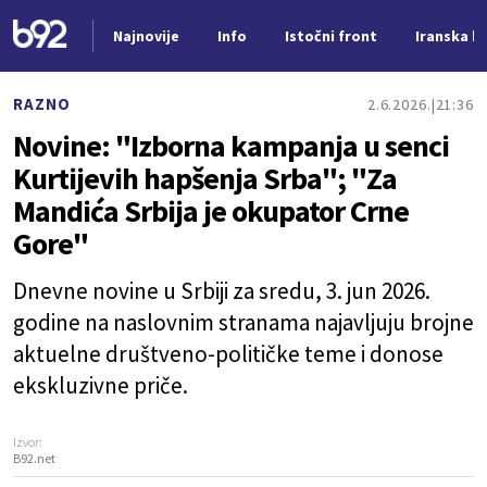
Najnovije
Info
Istočni front
Iranska kr
Nova vest
RAZNO
2.6.2026.
21:36
Novine: "Izborna kampanja u senci
Kurtijevih hapšenja Srba"; "Za
Mandića Srbija je okupator Crne
Gore"
Dnevne novine u Srbiji za sredu, 3. jun 2026.
godine na naslovnim stranama najavljuju brojne
aktuelne društveno-političke teme i donose
ekskluzivne priče.
Izvor:
B92.net