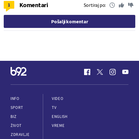
Komentari
1
Sortiraj po:
Pošalji komentar
INFO
VIDEO
SPORT
TV
BIZ
ENGLISH
ŽIVOT
VREME
ZDRAVLJE