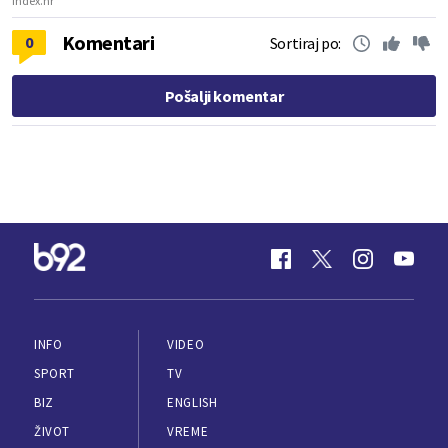
Index.hr
Komentari
0
Sortiraj po:
Pošalji komentar
INFO
VIDEO
SPORT
TV
BIZ
ENGLISH
ŽIVOT
VREME