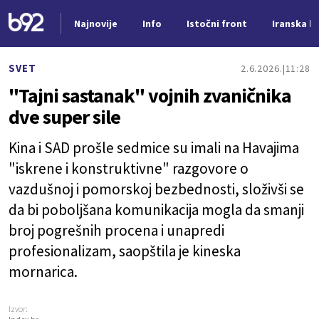
Najnovije
Info
Istočni front
Iranska kr
Nova vest
SVET
2.6.2026.
11:28
"Tajni sastanak" vojnih zvaničnika
dve super sile
Kina i SAD prošle sedmice su imali na Havajima
"iskrene i konstruktivne" razgovore o
vazdušnoj i pomorskoj bezbednosti, složivši se
da bi poboljšana komunikacija mogla da smanji
broj pogrešnih procena i unapredi
profesionalizam, saopštila je kineska
mornarica.
Izvor: