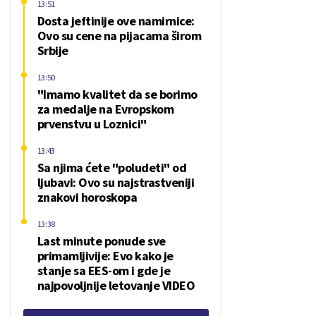
13:51
Dosta jeftinije ove namirnice:
Ovo su cene na pijacama širom
Srbije
13:50
"Imamo kvalitet da se borimo
za medalje na Evropskom
prvenstvu u Loznici"
13:43
Sa njima ćete "poludeti" od
ljubavi: Ovo su najstrastveniji
znakovi horoskopa
13:38
Last minute ponude sve
primamljivije: Evo kako je
stanje sa EES-om i gde je
najpovoljnije letovanje VIDEO