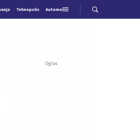
vanja
Tehnopolis
Automobili