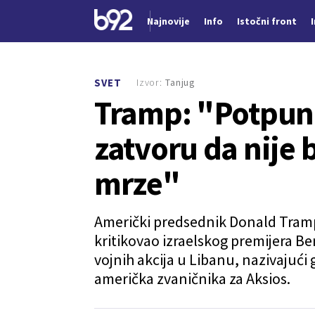
Najnovije
Info
Istočni front
Nova vest
Izvor:
Tanjug
SVET
Tramp: "Potpuno 
zatvoru da nije 
mrze"
Američki predsednik Donald Tramp
kritikovao izraelskog premijera B
vojnih akcija u Libanu, nazivajući
američka zvaničnika za Aksios.