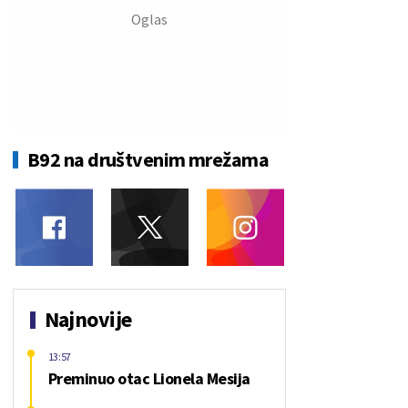
B92 na društvenim mrežama
Najnovije
13:57
Preminuo otac Lionela Mesija