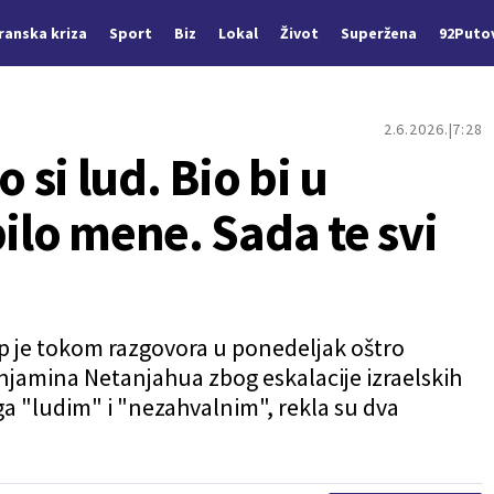
Iranska kriza
Sport
Biz
Lokal
Život
Superžena
92Puto
2.6.2026.
7:28
si lud. Bio bi u
bilo mene. Sada te svi
 je tokom razgovora u ponedeljak oštro
enjamina Netanjahua zbog eskalacije izraelskih
 ga "ludim" i "nezahvalnim", rekla su dva