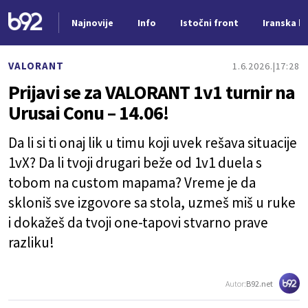
Najnovije
Info
Istočni front
Iranska kr
Nova vest
VALORANT
1.6.2026.
17:28
Prijavi se za VALORANT 1v1 turnir na
Urusai Conu – 14.06!
Da li si ti onaj lik u timu koji uvek rešava situacije
1vX? Da li tvoji drugari beže od 1v1 duela s
tobom na custom mapama? Vreme je da
skloniš sve izgovore sa stola, uzmeš miš u ruke
i dokažeš da tvoji one-tapovi stvarno prave
razliku!
Autor:
B92.net