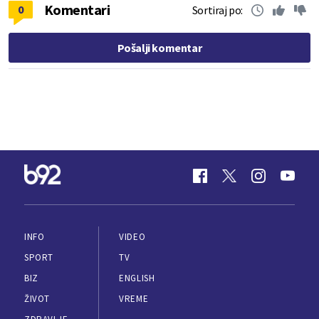
Komentari
0
Sortiraj po:
Pošalji komentar
INFO
VIDEO
SPORT
TV
BIZ
ENGLISH
ŽIVOT
VREME