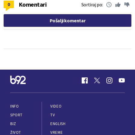
Komentari
0
Sortiraj po:
Pošalji komentar
INFO
VIDEO
SPORT
TV
BIZ
ENGLISH
ŽIVOT
VREME