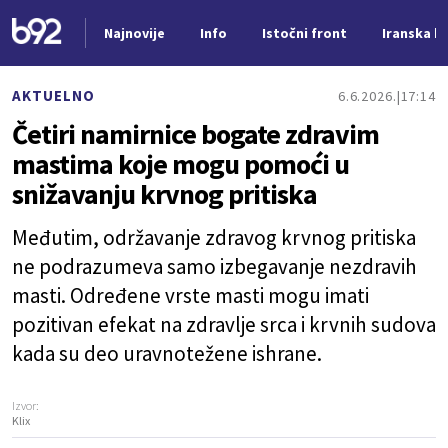
Najnovije
Info
Istočni front
Iranska kr
Nova vest
AKTUELNO
6.6.2026.
17:14
Četiri namirnice bogate zdravim
mastima koje mogu pomoći u
snižavanju krvnog pritiska
Međutim, održavanje zdravog krvnog pritiska
ne podrazumeva samo izbegavanje nezdravih
masti. Određene vrste masti mogu imati
pozitivan efekat na zdravlje srca i krvnih sudova
kada su deo uravnotežene ishrane.
Izvor:
Klix