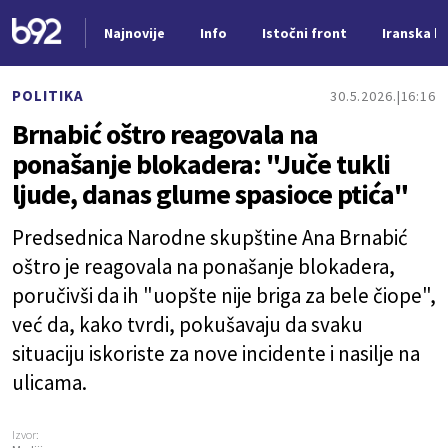
Najnovije
Info
Istočni front
Iranska kr
Nova vest
POLITIKA
30.5.2026.
16:16
Brnabić oštro reagovala na
ponašanje blokadera: "Juče tukli
ljude, danas glume spasioce ptića"
Predsednica Narodne skupštine Ana Brnabić
oštro je reagovala na ponašanje blokadera,
poručivši da ih "uopšte nije briga za bele čiope",
već da, kako tvrdi, pokušavaju da svaku
situaciju iskoriste za nove incidente i nasilje na
ulicama.
Izvor: