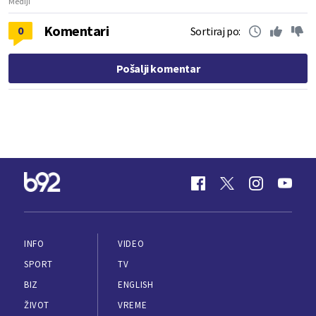
Mediji
Komentari
0
Sortiraj po:
Pošalji komentar
INFO
VIDEO
SPORT
TV
BIZ
ENGLISH
ŽIVOT
VREME