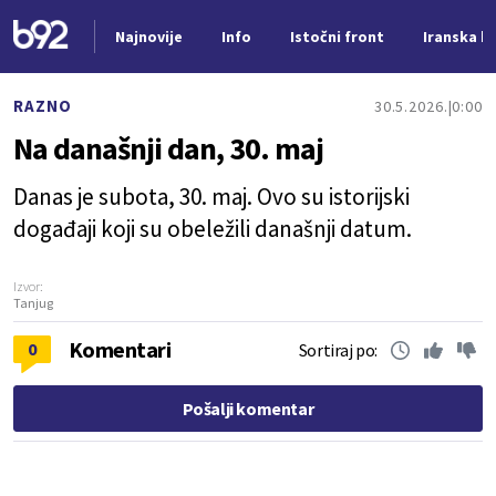
Najnovije
Info
Istočni front
Iranska kr
Nova vest
RAZNO
30.5.2026.
0:00
Na današnji dan, 30. maj
Danas je subota, 30. maj. Ovo su istorijski
događaji koji su obeležili današnji datum.
Izvor:
Tanjug
Komentari
0
Sortiraj po:
Pošalji komentar