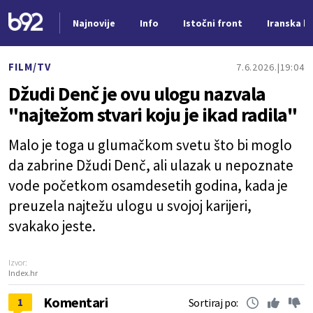
Najnovije
Info
Istočni front
Iranska kr
Nova vest
FILM/TV
7.6.2026.
19:04
Džudi Denč je ovu ulogu nazvala
"najtežom stvari koju je ikad radila"
Malo je toga u glumačkom svetu što bi moglo
da zabrine Džudi Denč, ali ulazak u nepoznate
vode početkom osamdesetih godina, kada je
preuzela najtežu ulogu u svojoj karijeri,
svakako jeste.
Izvor:
Index.hr
Komentari
1
Sortiraj po: