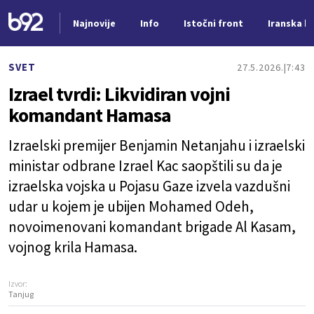
Najnovije
Info
Istočni front
Iranska kr
Nova vest
SVET
27.5.2026.
7:43
Izrael tvrdi: Likvidiran vojni
komandant Hamasa
Izraelski premijer Benjamin Netanjahu i izraelski
ministar odbrane Izrael Kac saopštili su da je
izraelska vojska u Pojasu Gaze izvela vazdušni
udar u kojem je ubijen Mohamed Odeh,
novoimenovani komandant brigade Al Kasam,
vojnog krila Hamasa.
Izvor:
Tanjug