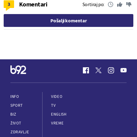
Komentari
3
Sortiraj po:
Pošalji komentar
INFO
VIDEO
SPORT
TV
BIZ
ENGLISH
ŽIVOT
VREME
ZDRAVLJE