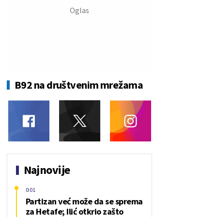
B92 na društvenim mrežama
Najnovije
0:01
Partizan već može da se sprema
za Hetafe; Ilić otkrio zašto