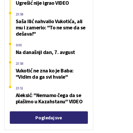
Ugrešić nije igrao VIDEO
23:58
Saša Ilić nahvalio Vukotića, ali
mu i zamerio: "To ne sme da se
dešava!"
0:00
Na današnji dan, 7. avgust
23:58
Vukotić ne zna ko je Baba:
"Vidim da ga svi hvale"
23:51
Aleksić: "Nemamo čega da se
plašimo u Kazahstanu" VIDEO
Pogledaj sve