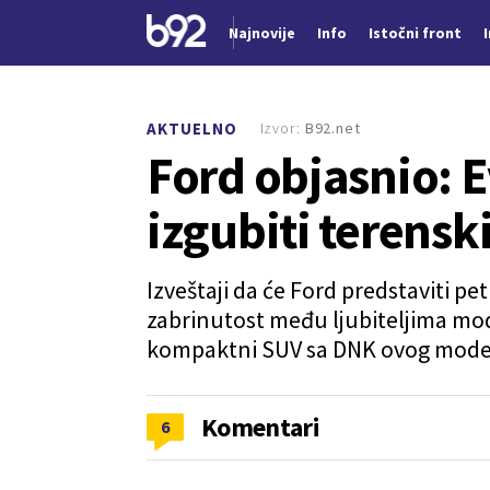
Najnovije
Info
Istočni front
Nova vest
Izvor:
B92.net
AKTUELNO
Ford objasnio: 
izgubiti terensk
Izveštaji da će Ford predstaviti pe
zabrinutost među ljubiteljima mode
kompaktni SUV sa DNK ovog mode
Komentari
6