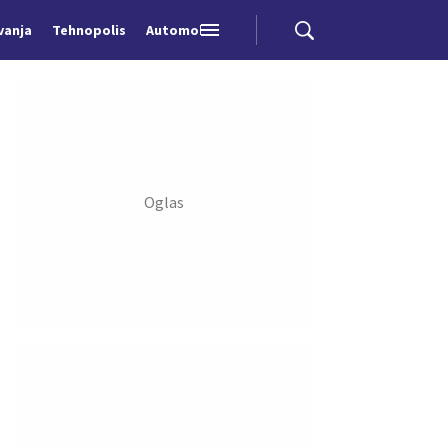
vanja
Tehnopolis
Automobili