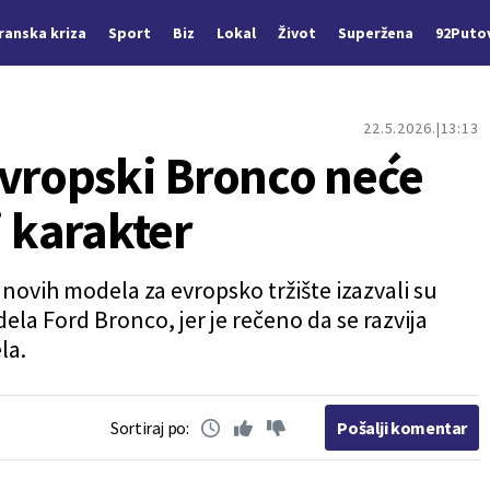
Iranska kriza
Sport
Biz
Lokal
Život
Superžena
92Puto
22.5.2026.
13:13
Evropski Bronco neće
i karakter
t novih modela za evropsko tržište izazvali su
la Ford Bronco, jer je rečeno da se razvija
la.
Sortiraj po:
Pošalji komentar