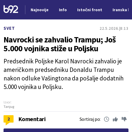
Najnovije
Info
Istočni front
Iranska kr
Nova vest
SVET
22.5.2026.
8:13
Navrocki se zahvalio Trampu; Još
5.000 vojnika stiže u Poljsku
Predsednik Poljske Karol Navrocki zahvalio je
američkom predsedniku Donaldu Trampu
nakon odluke Vašingtona da pošalje dodatnih
5.000 vojnika u Poljsku.
Izvor:
Tanjug
Komentari
2
Sortiraj po: