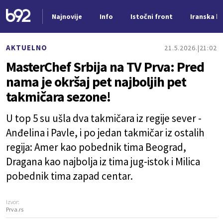
Najnovije
Info
Istočni front
Iranska kr
Nova vest
AKTUELNO
21.5.2026.
21:02
MasterChef Srbija na TV Prva: Pred
nama je okršaj pet najboljih pet
takmičara sezone!
U top 5 su ušla dva takmičara iz regije sever -
Anđelina i Pavle, i po jedan takmičar iz ostalih
regija: Amer kao pobednik tima Beograd,
Dragana kao najbolja iz tima jug-istok i Milica
pobednik tima zapad centar.
Izvor:
Prva.rs