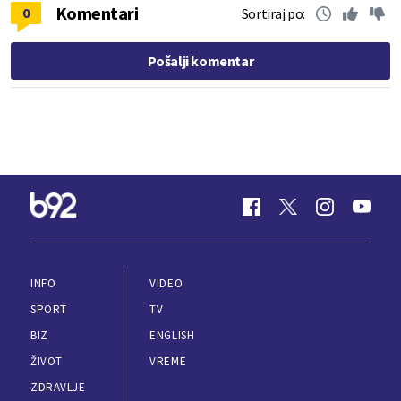
Komentari
0
Sortiraj po:
Pošalji komentar
INFO
VIDEO
SPORT
TV
BIZ
ENGLISH
ŽIVOT
VREME
ZDRAVLJE