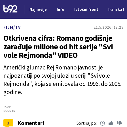
Najnovije
Info
Istočni front
Iranska kr
Nova vest
FILM/TV
21.5.2026.
13:29
Otkrivena cifra: Romano godišnje
zarađuje milione od hit serije "Svi
vole Rejmonda" VIDEO
Američki glumac Rej Romano javnosti je
najpoznatiji po svojoj ulozi u seriji "Svi vole
Rejmonda", koja se emitovala od 1996. do 2005.
godine.
Izvor:
Index.hr
Komentari
1
Sortiraj po: