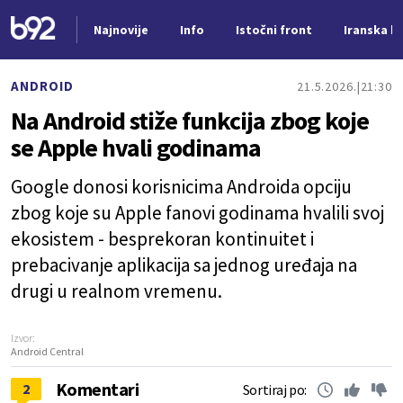
Najnovije
Info
Istočni front
Iranska kr
Nova vest
ANDROID
21.5.2026.
21:30
Na Android stiže funkcija zbog koje
se Apple hvali godinama
Google donosi korisnicima Androida opciju
zbog koje su Apple fanovi godinama hvalili svoj
ekosistem - besprekoran kontinuitet i
prebacivanje aplikacija sa jednog uređaja na
drugi u realnom vremenu.
Izvor:
Android Central
Komentari
2
Sortiraj po: