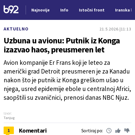
Najnovije
Info
Istočni front
Iranska kr
Nova vest
AKTUELNO
21.5.2026.
11:13
Uzbuna u avionu: Putnik iz Konga
izazvao haos, preusmeren let
Avion kompanije Er Frans koji je leteo za
američki grad Detroit preusmeren je za Kanadu
nakon što je putnik iz Konga greškom ušao u
njega, usred epidemije ebole u centralnoj Africi,
saopštili su zvaničnici, prenosi danas NBC Njuz.
Izvor:
Tanjug
Komentari
1
Sortiraj po: