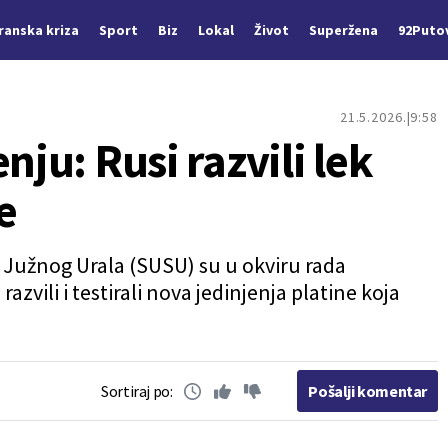
Iranska kriza
Sport
Biz
Lokal
Život
Superžena
92Puto
21.5.2026.
9:58
nju: Rusi razvili lek
e
 Južnog Urala (SUSU) su u okviru rada
vili i testirali nova jedinjenja platine koja
Sortiraj po:
Pošalji komentar