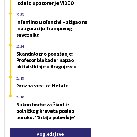
Izdato upozorenje VIDEO
22:33
Infantino u ofanzivi – stigao na
inauguraciju Trampovog
saveznika
22:24
Skandalozno ponašanje:
Profesor blokader napao
aktivistkinje u Kragujevcu
22:19
Grozna vest za Hetafe
22:10
Nakon borbe za život iz
bolničkog kreveta poslao
poruku: "Srbija pobeđuje"
Pogledaj sve