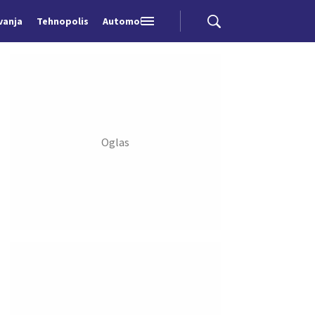
vanja
Tehnopolis
Automobili