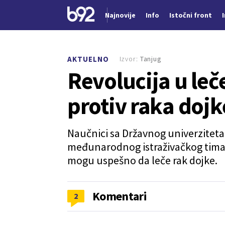
Najnovije
Info
Istočni front
Nova vest
Izvor:
Tanjug
AKTUELNO
Revolucija u leče
protiv raka dojk
Naučnici sa Državnog univerziteta
međunarodnog istraživačkog tima raz
mogu uspešno da leče rak dojke.
Komentari
2