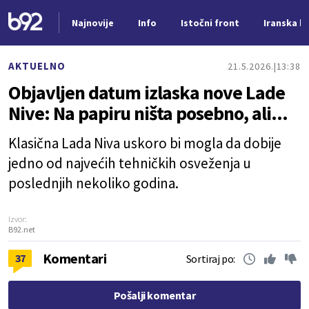
Najnovije
Info
Istočni front
Iranska kr
Nova vest
AKTUELNO
21.5.2026.
13:38
Objavljen datum izlaska nove Lade
Nive: Na papiru ništa posebno, ali...
Klasična Lada Niva uskoro bi mogla da dobije
jedno od najvećih tehničkih osveženja u
poslednjih nekoliko godina.
Izvor:
B92.net
Komentari
37
Sortiraj po:
Pošalji komentar