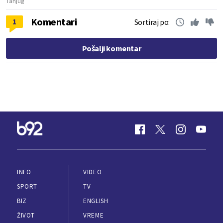
Tanjug
Komentari
1
Sortiraj po:
Pošalji komentar
INFO
VIDEO
SPORT
TV
BIZ
ENGLISH
ŽIVOT
VREME