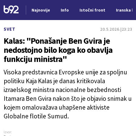
Najnovije
Info
Istočni front
Iranska kr
Nova vest
SVET
20.5.2026.
23:23
Kalas: "Ponašanje Ben Gvira je
nedostojno bilo koga ko obavlja
funkciju ministra"
Visoka predstavnica Evropske unije za spoljnu
politiku Kaja Kalas je danas kritikovala
izraelskog ministra nacionalne bezbednosti
Itamara Ben Gvira nakon što je objavio snimak u
kojem omalovažava uhapšene aktiviste
Globalne flotile Sumud.
Izvor: