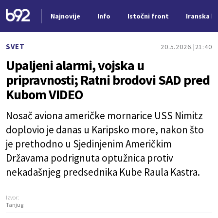
Najnovije
Info
Istočni front
Iranska kr
Nova vest
SVET
20.5.2026.
21:40
Upaljeni alarmi, vojska u
pripravnosti; Ratni brodovi SAD pred
Kubom VIDEO
Nosač aviona američke mornarice USS Nimitz
doplovio je danas u Karipsko more, nakon što
je prethodno u Sjedinjenim Američkim
Državama podrignuta optužnica protiv
nekadašnjeg predsednika Kube Raula Kastra.
Izvor:
Tanjug