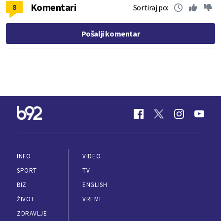
Komentari
8
Sortiraj po:
Pošalji komentar
INFO
VIDEO
SPORT
TV
BIZ
ENGLISH
ŽIVOT
VREME
ZDRAVLJE