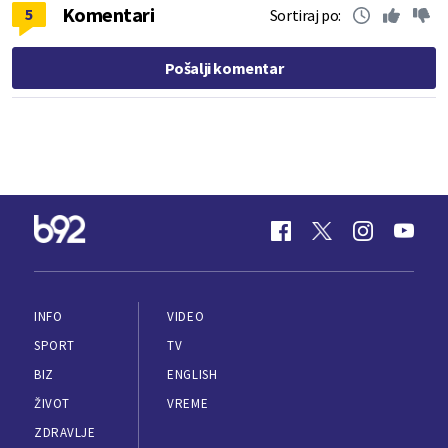
Komentari
5
Sortiraj po:
Pošalji komentar
INFO
VIDEO
SPORT
TV
BIZ
ENGLISH
ŽIVOT
VREME
ZDRAVLJE