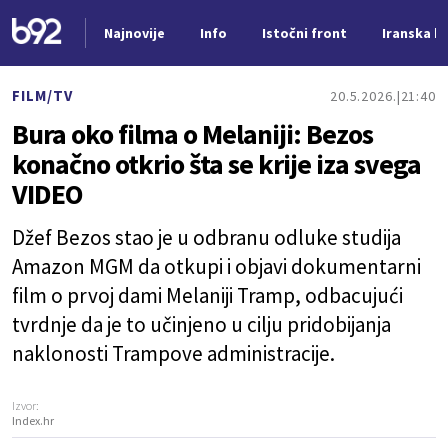
Najnovije
Info
Istočni front
Iranska kr
Nova vest
FILM/TV
20.5.2026.
21:40
Bura oko filma o Melaniji: Bezos
konačno otkrio šta se krije iza svega
VIDEO
Džef Bezos stao je u odbranu odluke studija
Amazon MGM da otkupi i objavi dokumentarni
film o prvoj dami Melaniji Tramp, odbacujući
tvrdnje da je to učinjeno u cilju pridobijanja
naklonosti Trampove administracije.
Izvor:
Index.hr