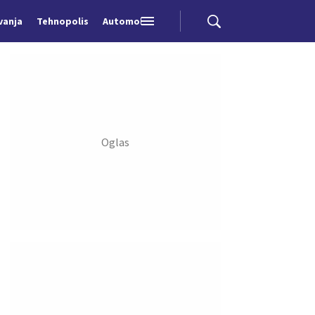
vanja
Tehnopolis
Automobili