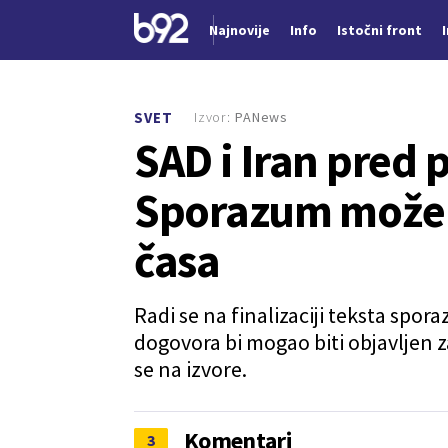
Najnovije
Info
Istočni front
Nova vest
Izvor:
PANews
SVET
SAD i Iran pred
Sporazum može b
časa
Radi se na finalizaciji teksta spo
dogovora bi mogao biti objavljen za 
se na izvore.
Komentari
3