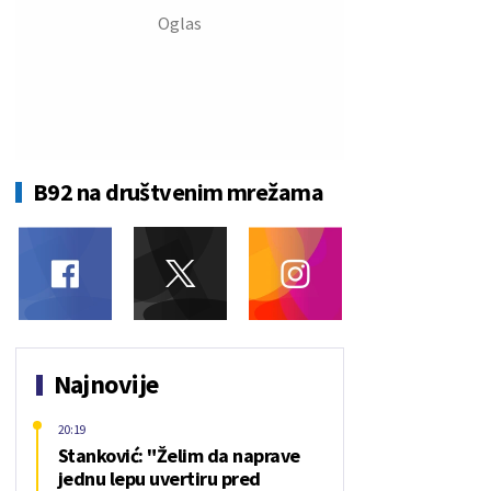
B92 na društvenim mrežama
Najnovije
20:19
Stanković: "Želim da naprave
jednu lepu uvertiru pred