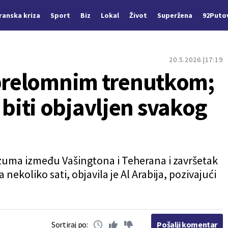
Iranska kriza
Sport
Biz
Lokal
Život
Superžena
92Puto
20.5.2026.
17:19
 prelomnim trenutkom;
iti objavljen svakog
razuma između Vašingtona i Teherana i završetak
nekoliko sati, objavila je Al Arabija, pozivajući
Sortiraj po:
Pošalji komentar