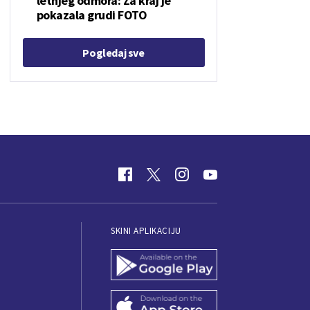
letnjeg odmora: Za kraj je
pokazala grudi FOTO
Pogledaj sve
SKINI APLIKACIJU