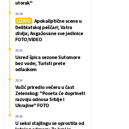
utorak"
20:18
UŽIVO
Apokaliptične scene u
Deliblatskoj peščari; Vatra
divlja; Angažovane sve jedinice
FOTO/VIDEO
20:16
Usred špica sezone Sutomore
bez vode; Turisti prete
odlaskom
20:14
Vučić priredio večeru u čast
Zelenskog: "Poseta će doprineti
razvoju odnosa Srbije i
Ukrajine" FOTO
20:14
U seksi stajlingu se oprostila od