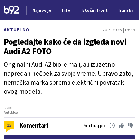
Najnovije
Info
Istočni front
Iranska kr
Nova vest
AKTUELNO
20.5.2026.
19:39
Pogledajte kako će da izgleda novi
Audi A2 FOTO
Originalni Audi A2 bio je mali, ali izuzetno
napredan hečbek za svoje vreme. Upravo zato,
nemačka marka sprema električni povratak
ovog modela.
Izvor:
Autoblog
Komentari
12
Sortiraj po: