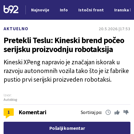
Najnovije
Info
Istočni front
Iranska kr
Nova vest
AKTUELNO
20.5.2026.
17:53
Pretekli Teslu: Kineski brend počeo
serijsku proizvodnju robotaksija
Kineski XPeng napravio je značajan iskorak u
razvoju autonomnih vozila tako što je iz fabrike
pustio prvi serijski proizveden robotaksi.
Izvor:
Autoblog
Komentari
1
Sortiraj po:
Pošalji komentar