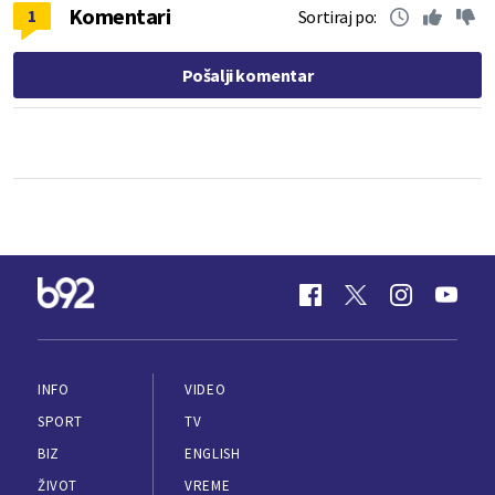
Komentari
1
Sortiraj po:
Pošalji komentar
INFO
VIDEO
SPORT
TV
BIZ
ENGLISH
ŽIVOT
VREME