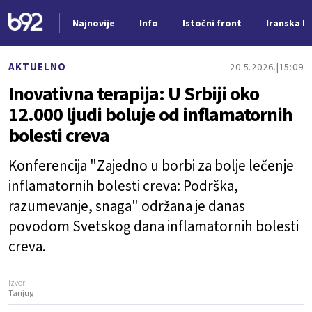
Najnovije
Info
Istočni front
Iranska kr
Nova vest
AKTUELNO
20.5.2026.
15:09
Inovativna terapija: U Srbiji oko
12.000 ljudi boluje od inflamatornih
bolesti creva
Konferencija "Zajedno u borbi za bolje lečenje
inflamatornih bolesti creva: Podrška,
razumevanje, snaga" održana je danas
povodom Svetskog dana inflamatornih bolesti
creva.
Izvor:
Tanjug