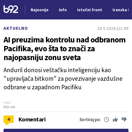
Najnovije
Info
Istočni front
Iranska kr
Nova vest
AKTUELNO
20.5.2026.
11:00
AI preuzima kontrolu nad odbranom
Pacifika, evo šta to znači za
najopasniju zonu sveta
Anduril donosi veštačku inteligenciju kao
"upravljača bitkom" za povezivanje vazdušne
odbrane u zapadnom Pacifiku
Izvor:
B92.net
Komentari
4
Sortiraj po: