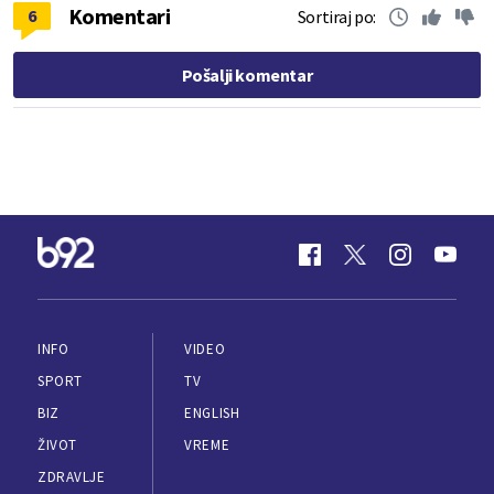
Komentari
6
Sortiraj po:
Pošalji komentar
INFO
VIDEO
SPORT
TV
BIZ
ENGLISH
ŽIVOT
VREME
ZDRAVLJE