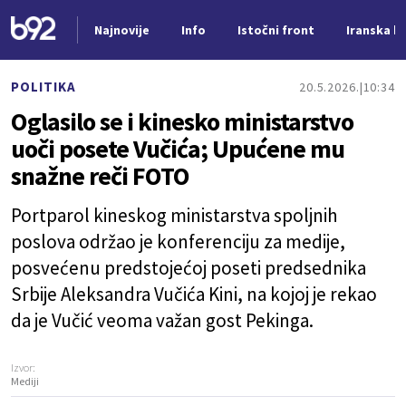
Najnovije
Info
Istočni front
Iranska kr
Nova vest
POLITIKA
20.5.2026.
10:34
Oglasilo se i kinesko ministarstvo
uoči posete Vučića; Upućene mu
snažne reči FOTO
Portparol kineskog ministarstva spoljnih
poslova održao je konferenciju za medije,
posvećenu predstojećoj poseti predsednika
Srbije Aleksandra Vučića Kini, na kojoj je rekao
da je Vučić veoma važan gost Pekinga.
Izvor:
Mediji