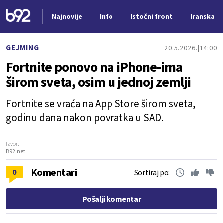
Najnovije
Info
Istočni front
Iranska kr
Nova vest
GEJMING
20.5.2026.
14:00
Fortnite ponovo na iPhone-ima
širom sveta, osim u jednoj zemlji
Fortnite se vraća na App Store širom sveta,
godinu dana nakon povratka u SAD.
Izvor:
B92.net
Komentari
0
Sortiraj po:
Pošalji komentar