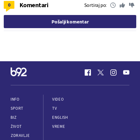
Komentari
0
Sortiraj po:
Pošalji komentar
INFO
VIDEO
SPORT
TV
BIZ
ENGLISH
ŽIVOT
VREME
ZDRAVLJE