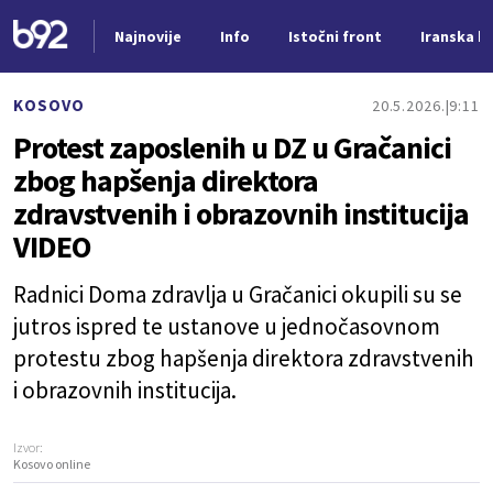
Najnovije
Info
Istočni front
Iranska kr
Nova vest
KOSOVO
20.5.2026.
9:11
Protest zaposlenih u DZ u Gračanici
zbog hapšenja direktora
zdravstvenih i obrazovnih institucija
VIDEO
Radnici Doma zdravlja u Gračanici okupili su se
jutros ispred te ustanove u jednočasovnom
protestu zbog hapšenja direktora zdravstvenih
i obrazovnih institucija.
Izvor:
Kosovo online