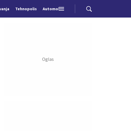
vanja
Tehnopolis
Automobili