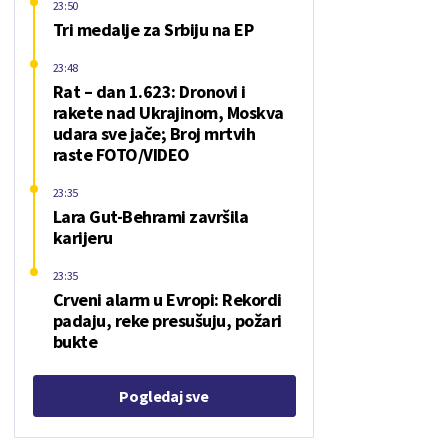
23:50
Tri medalje za Srbiju na EP
23:48
Rat – dan 1.623: Dronovi i
rakete nad Ukrajinom, Moskva
udara sve jače; Broj mrtvih
raste FOTO/VIDEO
23:35
Lara Gut-Behrami završila
karijeru
23:35
Crveni alarm u Evropi: Rekordi
padaju, reke presušuju, požari
bukte
Pogledaj sve