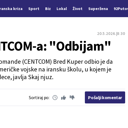
Iranska kriza
Sport
Biz
Lokal
Život
Superžena
92Puto
20.5.2026.
8:30
TCOM-a: "Odbijam"
omande (CENTCOM) Bred Kuper odbio je da
ričke vojske na iransku školu, u kojem je
ece, javlja Skaj njuz.
Sortiraj po:
Pošalji komentar