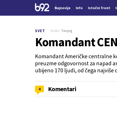
Najnovije
Info
Istočni front
Nova vest
Izvor:
Tanjug
SVET
Komandant CEN
Komandant Američke centralne k
preuzme odgovornost za napad ame
ubijeno 170 ljudi, od čega najviše d
Komentari
4