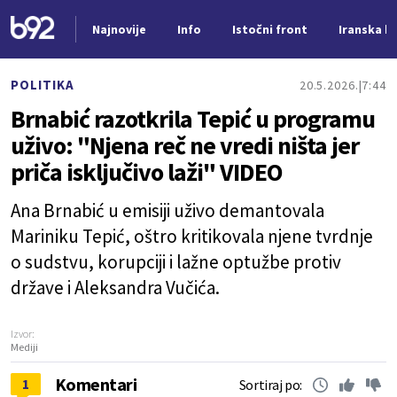
Najnovije
Info
Istočni front
Iranska kr
Nova vest
POLITIKA
20.5.2026.
7:44
Brnabić razotkrila Tepić u programu
uživo: "Njena reč ne vredi ništa jer
priča isključivo laži" VIDEO
Ana Brnabić u emisiji uživo demantovala
Mariniku Tepić, oštro kritikovala njene tvrdnje
o sudstvu, korupciji i lažne optužbe protiv
države i Aleksandra Vučića.
Izvor:
Mediji
Komentari
1
Sortiraj po: