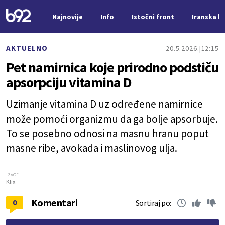
Najnovije
Info
Istočni front
Iranska kr
Nova vest
AKTUELNO
20.5.2026.
12:15
Pet namirnica koje prirodno podstiču
apsorpciju vitamina D
Uzimanje vitamina D uz određene namirnice
može pomoći organizmu da ga bolje apsorbuje.
To se posebno odnosi na masnu hranu poput
masne ribe, avokada i maslinovog ulja.
Izvor:
Klix
Komentari
0
Sortiraj po: