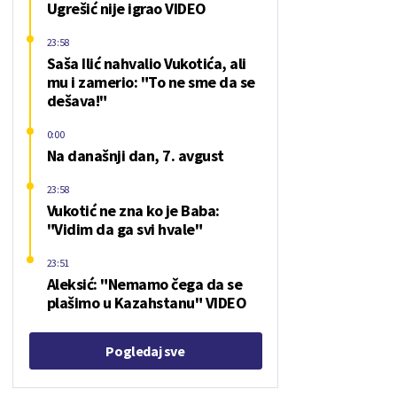
Ugrešić nije igrao VIDEO
23:58
Saša Ilić nahvalio Vukotića, ali
mu i zamerio: "To ne sme da se
dešava!"
0:00
Na današnji dan, 7. avgust
23:58
Vukotić ne zna ko je Baba:
"Vidim da ga svi hvale"
23:51
Aleksić: "Nemamo čega da se
plašimo u Kazahstanu" VIDEO
Pogledaj sve