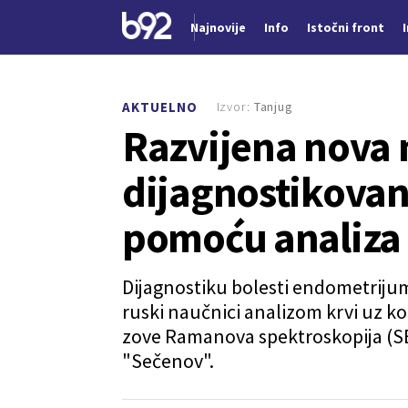
Najnovije
Info
Istočni front
Nova vest
Izvor:
Tanjug
AKTUELNO
Razvijena nova 
dijagnostikovan
pomoću analiza 
Dijagnostiku bolesti endometrijum
ruski naučnici analizom krvi uz k
zove Ramanova spektroskopija (SER
"Sečenov".