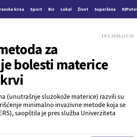
Iranska kriza
Sport
Biz
Lokal
Život
Superžena
92Puto
19.5.2026.
13:25
metoda za
je bolesti materice
krvi
a (unutrašnje sluzokože materice) razvili su
orišćenje minimalno invazivne metode koja se
S), saopštila je pres služba Univerziteta