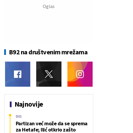
B92 na društvenim mrežama
Najnovije
0:01
Partizan već može da se sprema
za Hetafe; Ilić otkrio zašto