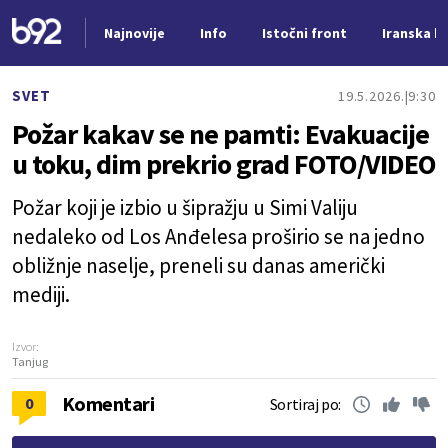
Najnovije
Info
Istočni front
Iranska kr
Nova vest
SVET
19.5.2026.
9:30
Požar kakav se ne pamti: Evakuacije
u toku, dim prekrio grad FOTO/VIDEO
Požar koji je izbio u šipražju u Simi Valiju
nedaleko od Los Anđelesa proširio se na jedno
obližnje naselje, preneli su danas američki
mediji.
Izvor:
Tanjug
Komentari
0
Sortiraj po: