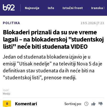
Najnovije
Info
Istočni front
Iranska kr
Nova vest
POLITIKA
19.5.2026.
7:23
Blokaderi priznali da su sve vreme
lagali – na blokaderskoj "studentskoj
listi" neće biti studenata VIDEO
Jedan od studenata blokadera izjavio je u
emisiji "Utisak nedelje" na televitiji Nova S da je
definitivan stav studenata da ih neće biti na
"studentskoj listi", prenose mediji.
Izvor:
Mediji
Komentari
0
Sortiraj po: