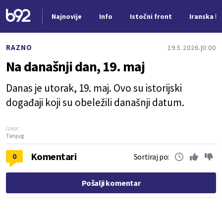
Najnovije
Info
Istočni front
Iranska kr
Nova vest
RAZNO
19.5.2026.
0:00
Na današnji dan, 19. maj
Danas je utorak, 19. maj. Ovo su istorijski
događaji koji su obeležili današnji datum.
Izvor:
Tanjug
Komentari
0
Sortiraj po:
Pošalji komentar