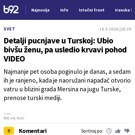
Najnovije
Info
Istočni front
Iranska kr
Nova vest
SVET
18.5.2026.
20:29
Detalji pucnjave u Turskoj: Ubio
bivšu ženu, pa usledio krvavi pohod
VIDEO
Najmanje pet osoba poginulo je danas, a sedam
ih je ranjeno, kada je naoružani napadač otvorio
vatru u blizini grada Mersina na jugu Turske,
prenose turski mediji.
Izvor:
B92.net, Kurir
Komentari
0
Sortiraj po: