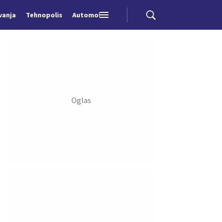
vanja
Tehnopolis
Automobili