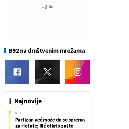
B92 na društvenim mrežama
Najnovije
0:01
Partizan već može da se sprema
za Hetafe; Ilić otkrio zašto