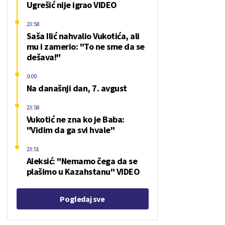
Ugrešić nije igrao VIDEO
23:58
Saša Ilić nahvalio Vukotića, ali
mu i zamerio: "To ne sme da se
dešava!"
0:00
Na današnji dan, 7. avgust
23:58
Vukotić ne zna ko je Baba:
"Vidim da ga svi hvale"
23:51
Aleksić: "Nemamo čega da se
plašimo u Kazahstanu" VIDEO
Pogledaj sve