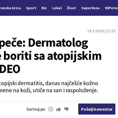
Iranska kriza
Sport
Biz
Lokal
Život
Superžena
92Puto
18.5.2026.
17:25
 peče: Dermatolog
 boriti sa atopijskim
IDEO
atopijski dermatitis, danas najčešće kožno
mene na koži, utiče na san i raspoloženje.
Sortiraj po:
Pošalji komentar