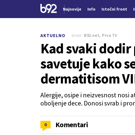
Najnovije
Info
Istočni front
Nova vest
Izvor:
B92.net, Prva TV
AKTUELNO
Kad svaki dodir
savetuje kako se
dermatitisom V
Alergije, osipe i neizvesnost nosi 
oboljenje dece. Donosi svrab i pro
Komentari
0