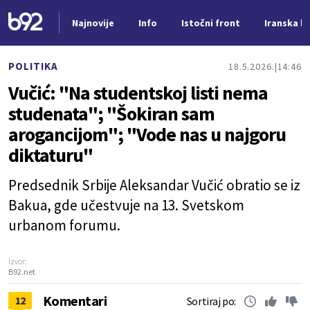
Najnovije
Info
Istočni front
Iranska kr
Nova vest
POLITIKA
18.5.2026.
14:46
Vučić: "Na studentskoj listi nema
studenata"; "Šokiran sam
arogancijom"; "Vode nas u najgoru
diktaturu"
Predsednik Srbije Aleksandar Vučić obratio se iz
Bakua, gde učestvuje na 13. Svetskom
urbanom forumu.
Izvor:
B92.net
Komentari
12
Sortiraj po: