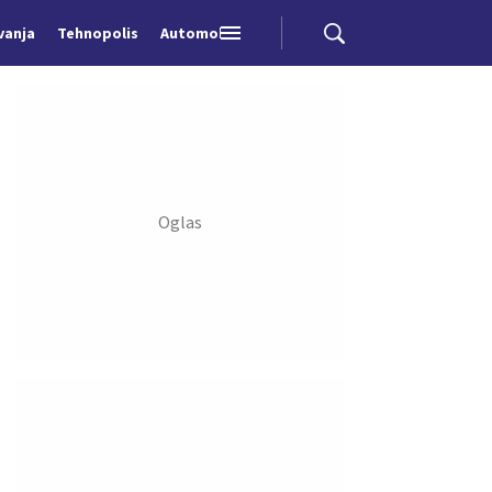
vanja
Tehnopolis
Automobili