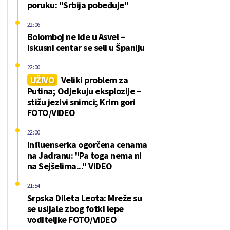
poruku: "Srbija pobeđuje"
22:06
Bolomboj ne ide u Asvel –
iskusni centar se seli u Španiju
22:00
UŽIVO
Veliki problem za
Putina; Odjekuju eksplozije –
stižu jezivi snimci; Krim gori
FOTO/VIDEO
22:00
Influenserka ogorčena cenama
na Jadranu: "Pa toga nema ni
na Sejšelima..." VIDEO
21:54
Srpska Dileta Leota: Mreže su
se usijale zbog fotki lepe
voditeljke FOTO/VIDEO