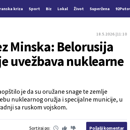
Iranska kriza
Sport
Biz
Lokal
Život
Superžena
92Puto
18.5.2026.
11:10
z Minska: Belorusija
je uvežbava nuklearne
opštilo je da su oružane snage te zemlje
bu nuklearnog oružja i specijalne municije, u
aradnji sa ruskom vojskom.
Sortiraj po:
Pošalji komentar