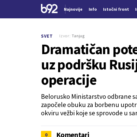
Najnovije
Info
Istočni front
Nova vest
Izvor:
Tanjug
SVET
Dramatičan pote
uz podršku Rusi
operacije
Belorusko Ministarstvo odbrane sa
započele obuku za borbenu upotre
okviru vežbi koje se sprovode u s
Komentari
0